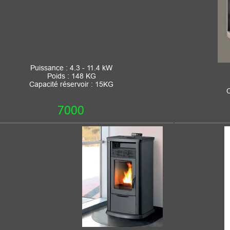
Puissance : 3.4 
e : 4.3 - 11.4 kW
ids : 148 KG
P
oids : 134 
 réservoir : 15KG
C
apacité réservoir
7000
800