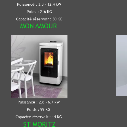
Puissance : 4.8
e : 3.3 - 12.4 kW
Poids : 24
ids : 216 KG
Capacité réservo
 réservoir : 30 KG
N AMOUR
CIAO
e : 2.8 - 6.7 kW
Puissance : 2.8 
ids : 99 KG
Poids : 103
réservoir : 14 KG
Capacité réservoi
 MORITZ
CUBA 