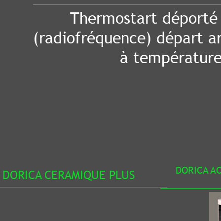
Thermostart déporté sans fil
diofréquence) départ arrêt du 
à température
DORICA ACIER SILENCE 
ERAMIQUE PLUS