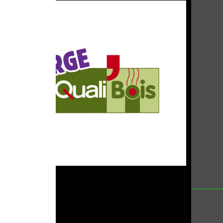
(ra
DORICA C